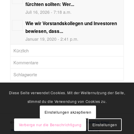
fürchten sollten: Wer...
Juli 16, 2026 - 7:18 a.m.
Wie wir Vorstandskollegen und Investoren
bewiesen, dass...
Januar 19, 2020 - 2:41 p.m.
Kürzlich
Kommentare
Schlagworte
Diese Seite verwendet Cookies. Mit der Weiternutzung der Seite,
stimmst du die Verwendung von Cookies zu.
Einstellungen akzeptieren
© Copyright -
Michael Nowarra
-
Enfold WordPress Theme by Kriesi
Verberge nur die Benachrichtigung
Einstellungen
HOME
Kontakt
Impressum
Datenschutzerklärung