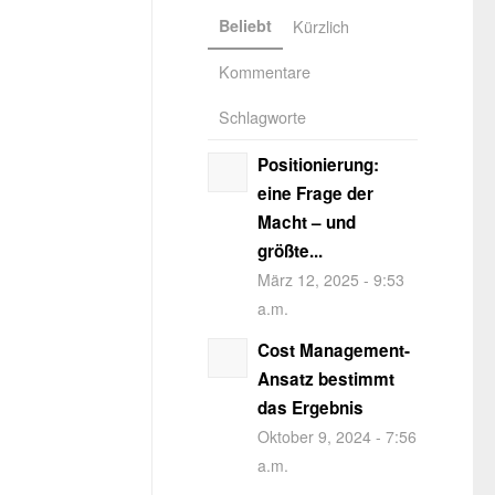
Beliebt
Kürzlich
Kommentare
Schlagworte
Positionierung:
eine Frage der
Macht – und
größte...
März 12, 2025 - 9:53
a.m.
Cost Management-
Ansatz bestimmt
das Ergebnis
Oktober 9, 2024 - 7:56
a.m.