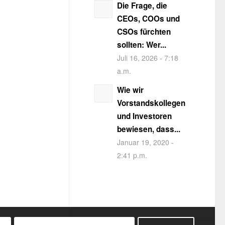
Die Frage, die
CEOs, COOs und
CSOs fürchten
sollten: Wer...
Juli 16, 2026 - 7:18
a.m.
Wie wir
Vorstandskollegen
und Investoren
bewiesen, dass...
Januar 19, 2020 -
2:41 p.m.