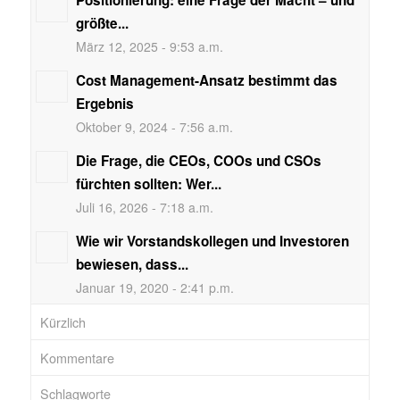
Positionierung: eine Frage der Macht – und
größte...
März 12, 2025 - 9:53 a.m.
Cost Management-Ansatz bestimmt das
Ergebnis
Oktober 9, 2024 - 7:56 a.m.
Die Frage, die CEOs, COOs und CSOs
fürchten sollten: Wer...
Juli 16, 2026 - 7:18 a.m.
Wie wir Vorstandskollegen und Investoren
bewiesen, dass...
Januar 19, 2020 - 2:41 p.m.
Kürzlich
Kommentare
Schlagworte